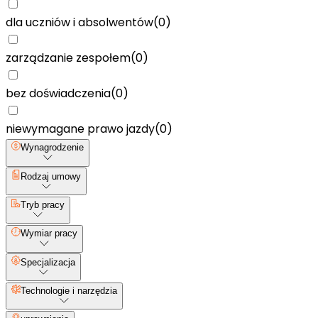
dla uczniów i absolwentów
(
0
)
zarządzanie zespołem
(
0
)
bez doświadczenia
(
0
)
niewymagane prawo jazdy
(
0
)
Wynagrodzenie
Rodzaj umowy
Tryb pracy
Wymiar pracy
Specjalizacja
Technologie i narzędzia