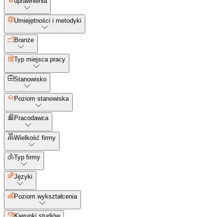
uprawnienia
Umiejętności i metodyki
Branże
Typ miejsca pracy
Stanowisko
Poziom stanowiska
Pracodawca
Wielkość firmy
Typ firmy
Języki
Poziom wykształcenia
Kierunki studiów