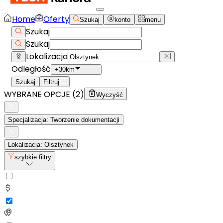
Home
Oferty
Szukaj
konto
menu
Szukaj
Szukaj
Lokalizacja
Odległość
+30km
Szukaj
Filtruj
WYBRANE OPCJE (
2
)
Wyczyść
Specjalizacja: Tworzenie dokumentacji
Lokalizacja: Olsztynek
szybkie filtry