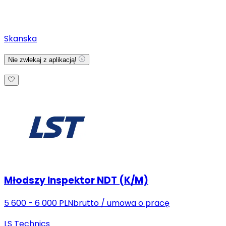
Skanska
Nie zwlekaj z aplikacją!
Młodszy Inspektor NDT (K/M)
5 600 - 6 000 PLN
brutto
/
umowa o pracę
LS Technics