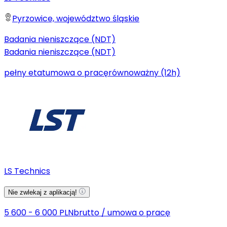
Pyrzowice, województwo śląskie
Badania nieniszczące (NDT)
Badania nieniszczące (NDT)
pełny etat
umowa o pracę
równoważny (12h)
LS Technics
Nie zwlekaj z aplikacją!
5 600 - 6 000 PLN
brutto
/
umowa o pracę