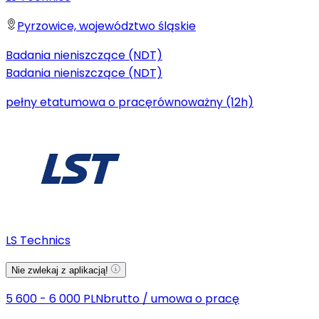
Pyrzowice, województwo śląskie
Badania nieniszczące (NDT)
Badania nieniszczące (NDT)
pełny etat
umowa o pracę
równoważny (12h)
LS Technics
Nie zwlekaj z aplikacją!
5 600 - 6 000 PLN
brutto
/
umowa o pracę