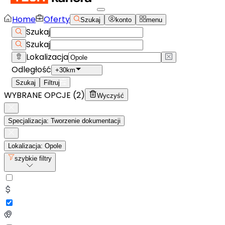
Home
Oferty
Szukaj
konto
menu
Szukaj
Szukaj
Lokalizacja
Odległość
+30km
Szukaj
Filtruj
WYBRANE OPCJE (
2
)
Wyczyść
Specjalizacja: Tworzenie dokumentacji
Lokalizacja: Opole
szybkie filtry