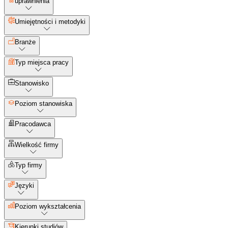
uprawnienia
Umiejętności i metodyki
Branże
Typ miejsca pracy
Stanowisko
Poziom stanowiska
Pracodawca
Wielkość firmy
Typ firmy
Języki
Poziom wykształcenia
Kierunki studiów