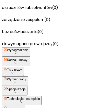
dla uczniów i absolwentów
(
0
)
zarządzanie zespołem
(
0
)
bez doświadczenia
(
0
)
niewymagane prawo jazdy
(
0
)
Wynagrodzenie
Rodzaj umowy
Tryb pracy
Wymiar pracy
Specjalizacja
Technologie i narzędzia