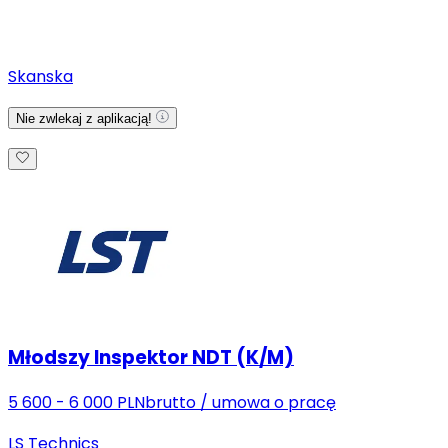
Skanska
Nie zwlekaj z aplikacją!
Młodszy Inspektor NDT (K/M)
5 600 - 6 000 PLN
brutto
/
umowa o pracę
LS Technics