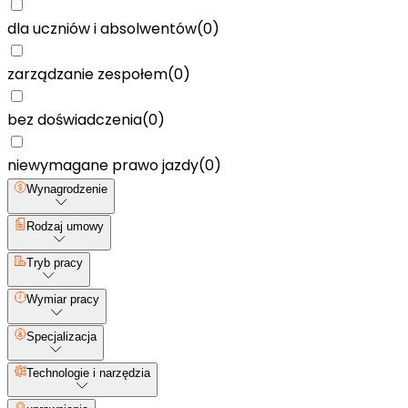
dla uczniów i absolwentów
(
0
)
zarządzanie zespołem
(
0
)
bez doświadczenia
(
0
)
niewymagane prawo jazdy
(
0
)
Wynagrodzenie
Rodzaj umowy
Tryb pracy
Wymiar pracy
Specjalizacja
Technologie i narzędzia