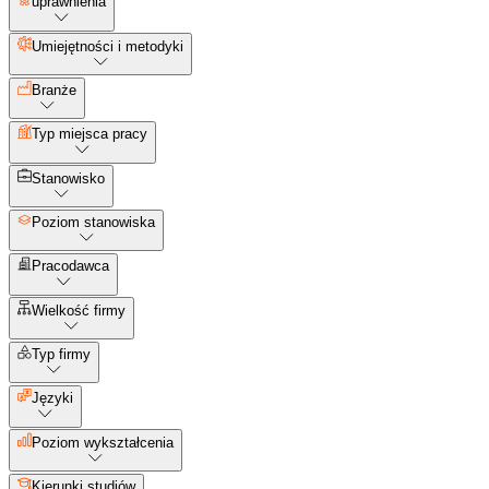
uprawnienia
Umiejętności i metodyki
Branże
Typ miejsca pracy
Stanowisko
Poziom stanowiska
Pracodawca
Wielkość firmy
Typ firmy
Języki
Poziom wykształcenia
Kierunki studiów