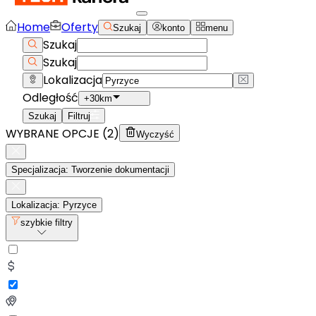
Home
Oferty
Szukaj
konto
menu
Szukaj
Szukaj
Lokalizacja
Odległość
+30km
Szukaj
Filtruj
WYBRANE OPCJE (
2
)
Wyczyść
Specjalizacja: Tworzenie dokumentacji
Lokalizacja: Pyrzyce
szybkie filtry