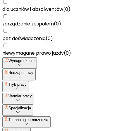
dla uczniów i absolwentów
(
0
)
zarządzanie zespołem
(
0
)
bez doświadczenia
(
0
)
niewymagane prawo jazdy
(
0
)
Wynagrodzenie
Rodzaj umowy
Tryb pracy
Wymiar pracy
Specjalizacja
Technologie i narzędzia