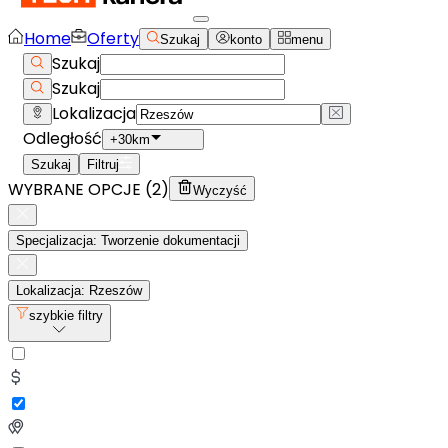
Home
Oferty
Szukaj
konto
menu
Szukaj
Szukaj
Lokalizacja
Odległość
+30km
Szukaj
Filtruj
WYBRANE OPCJE (
2
)
Wyczyść
Specjalizacja: Tworzenie dokumentacji
Lokalizacja: Rzeszów
szybkie filtry