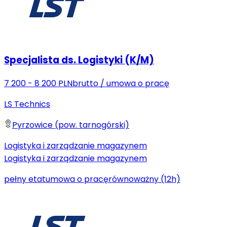
Specjalista ds. Logistyki (K/M)
7 200 - 8 200 PLN
brutto
/
umowa o pracę
LS Technics
Pyrzowice (pow. tarnogórski)
Logistyka i zarządzanie magazynem
Logistyka i zarządzanie magazynem
pełny etat
umowa o pracę
równoważny (12h)