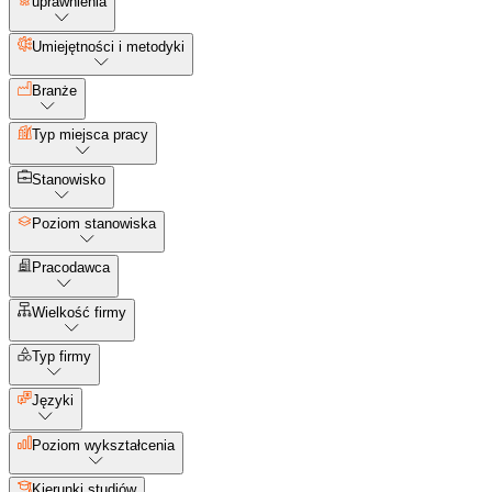
uprawnienia
Umiejętności i metodyki
Branże
Typ miejsca pracy
Stanowisko
Poziom stanowiska
Pracodawca
Wielkość firmy
Typ firmy
Języki
Poziom wykształcenia
Kierunki studiów