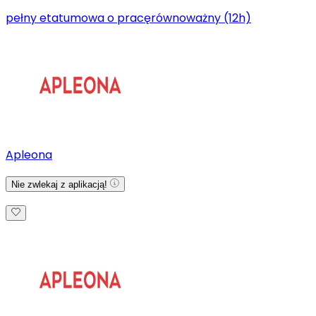
pełny etat
umowa o pracę
równoważny (12h)
Apleona
Nie zwlekaj z aplikacją!