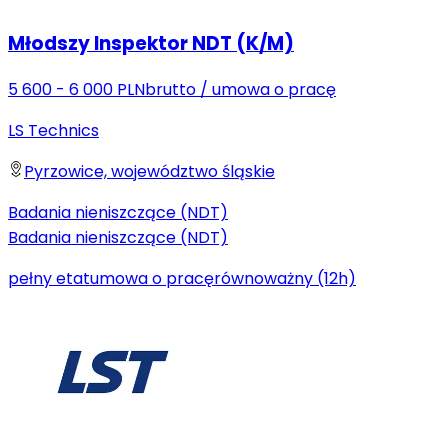
Młodszy Inspektor NDT (K/M)
5 600 - 6 000 PLN
brutto
/
umowa o pracę
LS Technics
Pyrzowice, województwo śląskie
Badania nieniszczące (NDT)
Badania nieniszczące (NDT)
pełny etat
umowa o pracę
równoważny (12h)