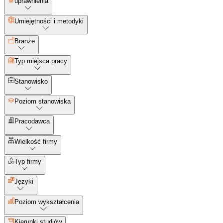
uprawnienia
Umiejętności i metodyki
Branże
Typ miejsca pracy
Stanowisko
Poziom stanowiska
Pracodawca
Wielkość firmy
Typ firmy
Języki
Poziom wykształcenia
Kierunki studiów