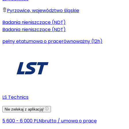
Pyrzowice, województwo śląskie
Badania nieniszczące (NDT)
Badania nieniszczące (NDT)
pełny etat
umowa o pracę
równoważny (12h)
LS Technics
Nie zwlekaj z aplikacją!
5 600 - 6 000 PLN
brutto
/
umowa o pracę