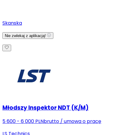
Skanska
Nie zwlekaj z aplikacją!
Młodszy Inspektor NDT (K/M)
5 600 - 6 000 PLN
brutto
/
umowa o pracę
LS Technics