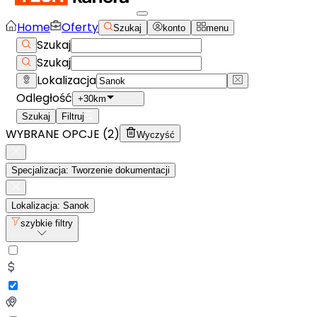
Home
Oferty
Szukaj
konto
menu
Szukaj
Szukaj
Lokalizacja
Odległość
+30km
Szukaj
Filtruj
WYBRANE OPCJE (
2
)
Wyczyść
Specjalizacja: Tworzenie dokumentacji
Lokalizacja: Sanok
szybkie filtry