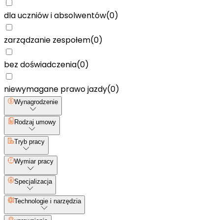
dla uczniów i absolwentów
(
0
)
zarządzanie zespołem
(
0
)
bez doświadczenia
(
0
)
niewymagane prawo jazdy
(
0
)
Wynagrodzenie
Rodzaj umowy
Tryb pracy
Wymiar pracy
Specjalizacja
Technologie i narzędzia