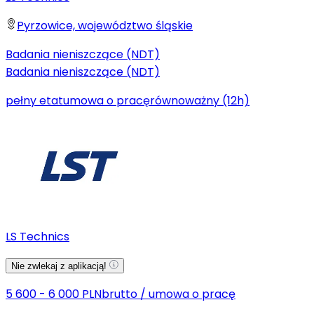
Pyrzowice, województwo śląskie
Badania nieniszczące (NDT)
Badania nieniszczące (NDT)
pełny etat
umowa o pracę
równoważny (12h)
LS Technics
Nie zwlekaj z aplikacją!
5 600 - 6 000 PLN
brutto
/
umowa o pracę