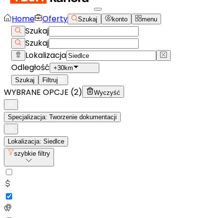
Home
Oferty
Szukaj
konto
menu
Szukaj
Szukaj
Lokalizacja
Odległość
+30km
Szukaj
Filtruj
WYBRANE OPCJE (
2
)
Wyczyść
Specjalizacja: Tworzenie dokumentacji
Lokalizacja: Siedlce
szybkie filtry