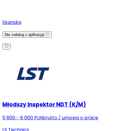
Skanska
Nie zwlekaj z aplikacją!
Młodszy Inspektor NDT (K/M)
5 600 - 6 000 PLN
brutto
/
umowa o pracę
LS Technics