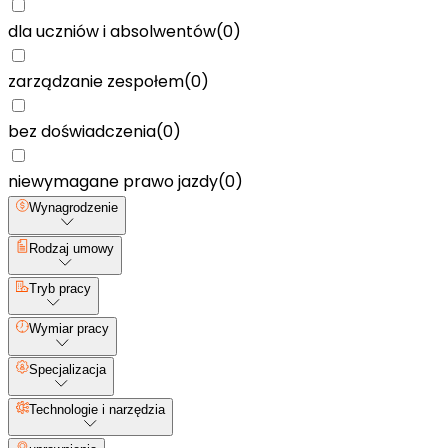
dla uczniów i absolwentów
(
0
)
zarządzanie zespołem
(
0
)
bez doświadczenia
(
0
)
niewymagane prawo jazdy
(
0
)
Wynagrodzenie
Rodzaj umowy
Tryb pracy
Wymiar pracy
Specjalizacja
Technologie i narzędzia