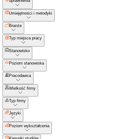
uprawnienia
Umiejętności i metodyki
Branże
Typ miejsca pracy
Stanowisko
Poziom stanowiska
Pracodawca
Wielkość firmy
Typ firmy
Języki
Poziom wykształcenia
Kierunki studiów