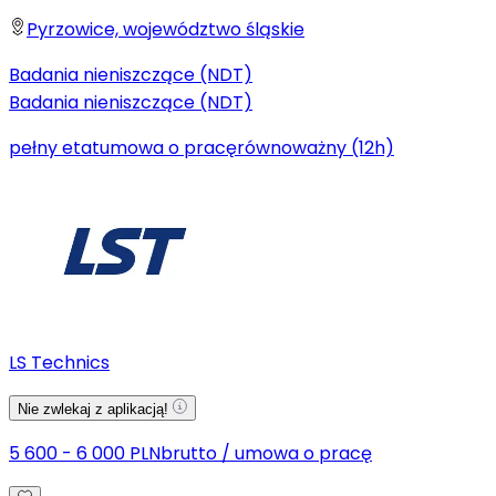
Pyrzowice, województwo śląskie
Badania nieniszczące (NDT)
Badania nieniszczące (NDT)
pełny etat
umowa o pracę
równoważny (12h)
LS Technics
Nie zwlekaj z aplikacją!
5 600 - 6 000 PLN
brutto
/
umowa o pracę