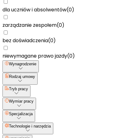
dla uczniów i absolwentów
(
0
)
zarządzanie zespołem
(
0
)
bez doświadczenia
(
0
)
niewymagane prawo jazdy
(
0
)
Wynagrodzenie
Rodzaj umowy
Tryb pracy
Wymiar pracy
Specjalizacja
Technologie i narzędzia