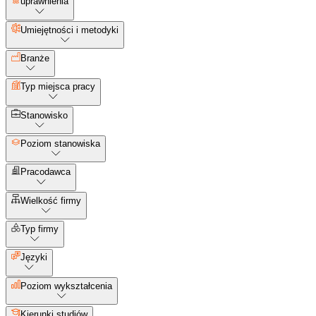
uprawnienia
Umiejętności i metodyki
Branże
Typ miejsca pracy
Stanowisko
Poziom stanowiska
Pracodawca
Wielkość firmy
Typ firmy
Języki
Poziom wykształcenia
Kierunki studiów