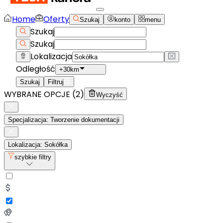
Home
Oferty
Szukaj
konto
menu
Szukaj
Szukaj
Lokalizacja
Odległość
+30km
Szukaj
Filtruj
WYBRANE OPCJE (
2
)
Wyczyść
Specjalizacja: Tworzenie dokumentacji
Lokalizacja: Sokółka
szybkie filtry