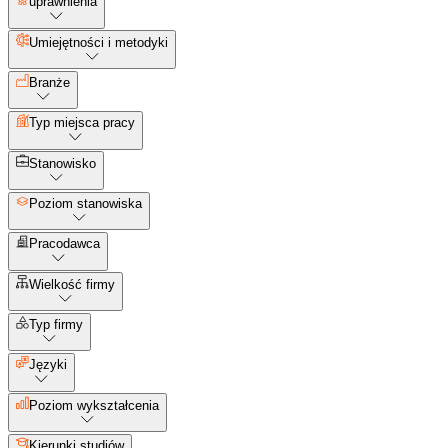
uprawnienia
Umiejętności i metodyki
Branże
Typ miejsca pracy
Stanowisko
Poziom stanowiska
Pracodawca
Wielkość firmy
Typ firmy
Języki
Poziom wykształcenia
Kierunki studiów