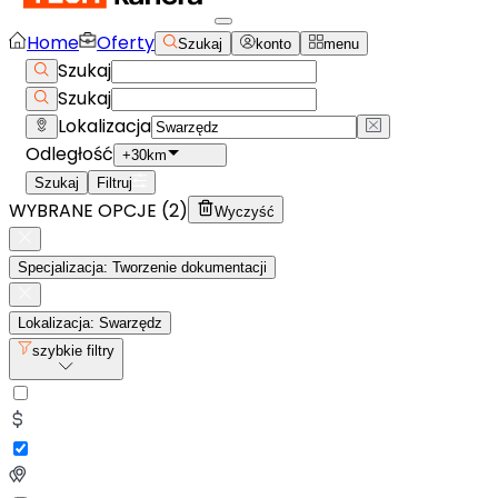
Home
Oferty
Szukaj
konto
menu
Szukaj
Szukaj
Lokalizacja
Odległość
+30km
Szukaj
Filtruj
WYBRANE OPCJE (
2
)
Wyczyść
Specjalizacja: Tworzenie dokumentacji
Lokalizacja: Swarzędz
szybkie filtry