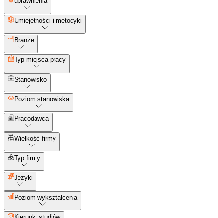
uprawnienia
Umiejętności i metodyki
Branże
Typ miejsca pracy
Stanowisko
Poziom stanowiska
Pracodawca
Wielkość firmy
Typ firmy
Języki
Poziom wykształcenia
Kierunki studiów