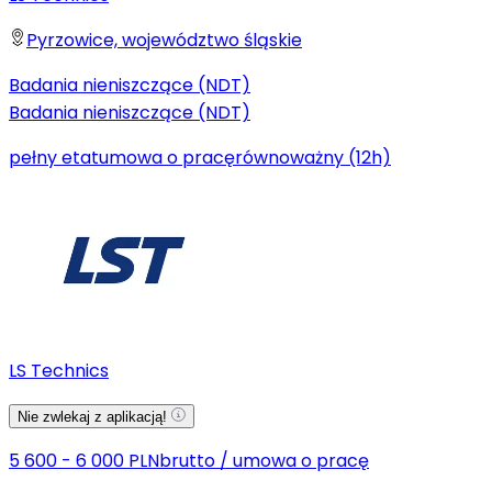
Pyrzowice, województwo śląskie
Badania nieniszczące (NDT)
Badania nieniszczące (NDT)
pełny etat
umowa o pracę
równoważny (12h)
LS Technics
Nie zwlekaj z aplikacją!
5 600 - 6 000 PLN
brutto
/
umowa o pracę