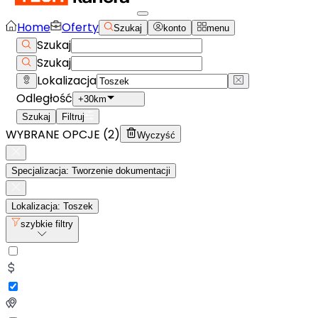
Home
Oferty
Szukaj
konto
menu
Szukaj
Szukaj
Lokalizacja
Odległość
+30km
Szukaj
Filtruj
WYBRANE OPCJE (
2
)
Wyczyść
Specjalizacja: Tworzenie dokumentacji
Lokalizacja: Toszek
szybkie filtry