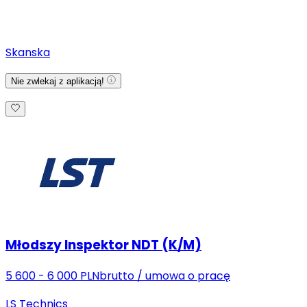
Skanska
Nie zwlekaj z aplikacją!
Młodszy Inspektor NDT (K/M)
5 600 - 6 000 PLN
brutto
/
umowa o pracę
LS Technics