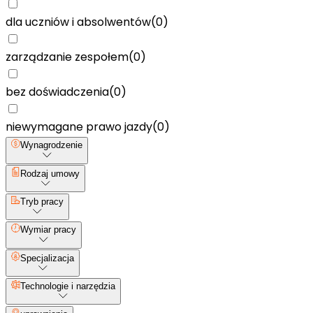
dla uczniów i absolwentów
(
0
)
zarządzanie zespołem
(
0
)
bez doświadczenia
(
0
)
niewymagane prawo jazdy
(
0
)
Wynagrodzenie
Rodzaj umowy
Tryb pracy
Wymiar pracy
Specjalizacja
Technologie i narzędzia