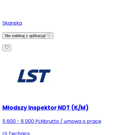
Skanska
Nie zwlekaj z aplikacją!
Młodszy Inspektor NDT (K/M)
5 600 - 6 000 PLN
brutto
/
umowa o pracę
LS Technics