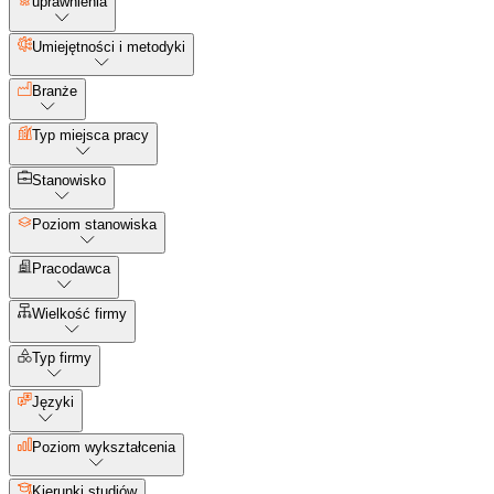
uprawnienia
Umiejętności i metodyki
Branże
Typ miejsca pracy
Stanowisko
Poziom stanowiska
Pracodawca
Wielkość firmy
Typ firmy
Języki
Poziom wykształcenia
Kierunki studiów