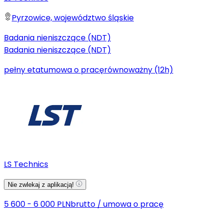
Pyrzowice, województwo śląskie
Badania nieniszczące (NDT)
Badania nieniszczące (NDT)
pełny etat
umowa o pracę
równoważny (12h)
LS Technics
Nie zwlekaj z aplikacją!
5 600 - 6 000 PLN
brutto
/
umowa o pracę