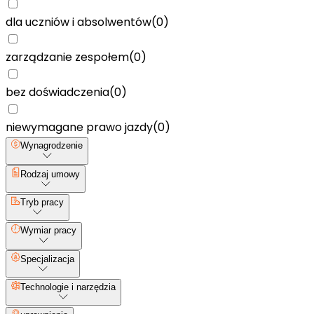
dla uczniów i absolwentów
(
0
)
zarządzanie zespołem
(
0
)
bez doświadczenia
(
0
)
niewymagane prawo jazdy
(
0
)
Wynagrodzenie
Rodzaj umowy
Tryb pracy
Wymiar pracy
Specjalizacja
Technologie i narzędzia