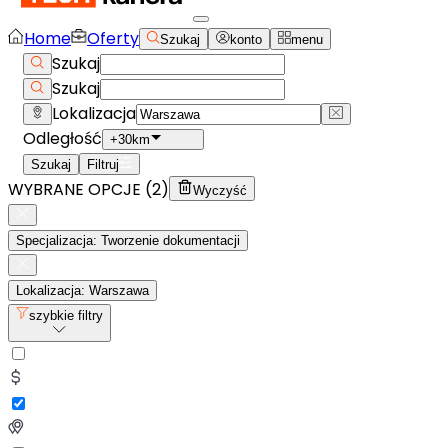
Home
Oferty
Szukaj
konto
menu
Szukaj
Szukaj
Lokalizacja
Odległość
+30km
Szukaj
Filtruj
WYBRANE OPCJE (
2
)
Wyczyść
Specjalizacja: Tworzenie dokumentacji
Lokalizacja: Warszawa
szybkie filtry