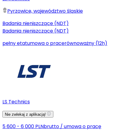
Pyrzowice, województwo śląskie
Badania nieniszczące (NDT)
Badania nieniszczące (NDT)
pełny etat
umowa o pracę
równoważny (12h)
LS Technics
Nie zwlekaj z aplikacją!
5 600 - 6 000 PLN
brutto
/
umowa o pracę