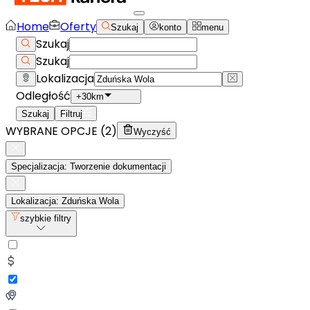
Home
Oferty
Szukaj
konto
menu
Szukaj
Szukaj
Lokalizacja
Odległość
+30km
Szukaj
Filtruj
WYBRANE OPCJE (
2
)
Wyczyść
Specjalizacja: Tworzenie dokumentacji
Lokalizacja: Zduńska Wola
szybkie filtry