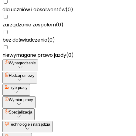
dla uczniów i absolwentów
(
0
)
zarządzanie zespołem
(
0
)
bez doświadczenia
(
0
)
niewymagane prawo jazdy
(
0
)
Wynagrodzenie
Rodzaj umowy
Tryb pracy
Wymiar pracy
Specjalizacja
Technologie i narzędzia