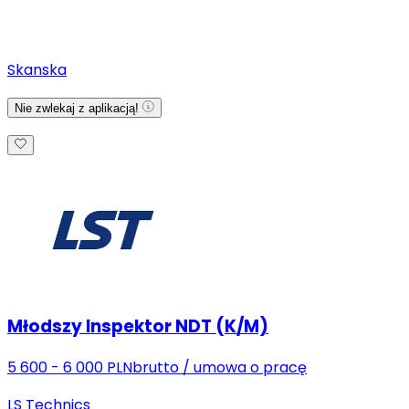
Skanska
Nie zwlekaj z aplikacją!
Młodszy Inspektor NDT (K/M)
5 600 - 6 000 PLN
brutto
/
umowa o pracę
LS Technics