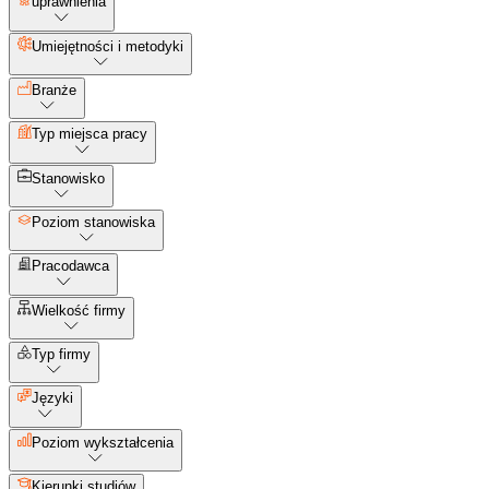
uprawnienia
Umiejętności i metodyki
Branże
Typ miejsca pracy
Stanowisko
Poziom stanowiska
Pracodawca
Wielkość firmy
Typ firmy
Języki
Poziom wykształcenia
Kierunki studiów