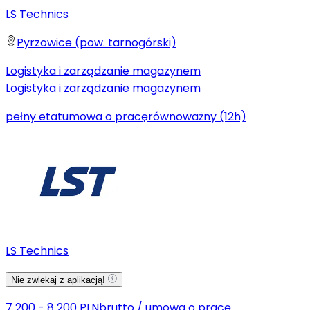
LS Technics
Pyrzowice (pow. tarnogórski)
Logistyka i zarządzanie magazynem
Logistyka i zarządzanie magazynem
pełny etat
umowa o pracę
równoważny (12h)
LS Technics
Nie zwlekaj z aplikacją!
7 200 - 8 200 PLN
brutto
/
umowa o pracę