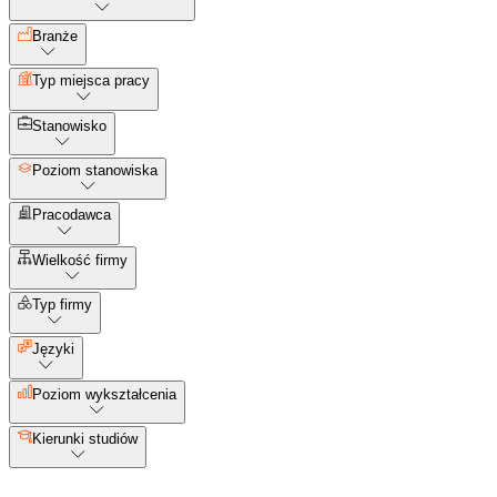
Branże
Typ miejsca pracy
Stanowisko
Poziom stanowiska
Pracodawca
Wielkość firmy
Typ firmy
Języki
Poziom wykształcenia
Kierunki studiów