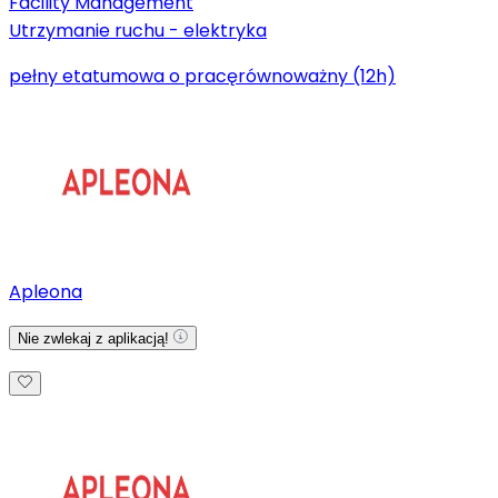
Facility Management
Utrzymanie ruchu - elektryka
pełny etat
umowa o pracę
równoważny (12h)
Apleona
Nie zwlekaj z aplikacją!