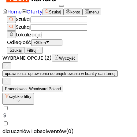
Home
Oferty
Szukaj
konto
menu
Szukaj
Szukaj
Lokalizacja
Odległość
+30km
Szukaj
Filtruj
WYBRANE OPCJE (
2
)
Wyczyść
uprawnienia: uprawnienia do projektowania w branży sanitarnej
Pracodawca: Woodward Poland
szybkie filtry
dla uczniów i absolwentów
(
0
)