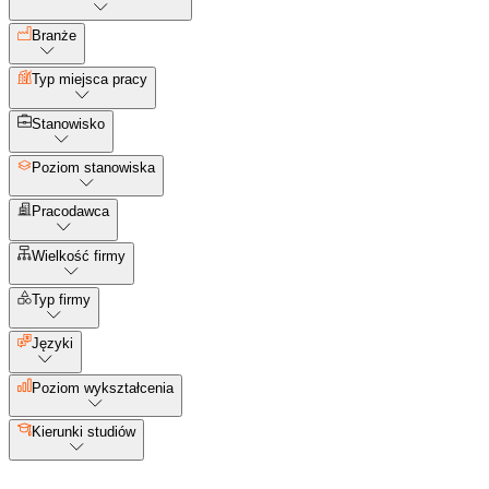
Branże
Typ miejsca pracy
Stanowisko
Poziom stanowiska
Pracodawca
Wielkość firmy
Typ firmy
Języki
Poziom wykształcenia
Kierunki studiów