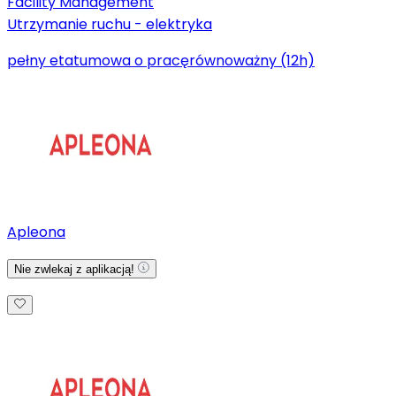
Facility Management
Utrzymanie ruchu - elektryka
pełny etat
umowa o pracę
równoważny (12h)
Apleona
Nie zwlekaj z aplikacją!