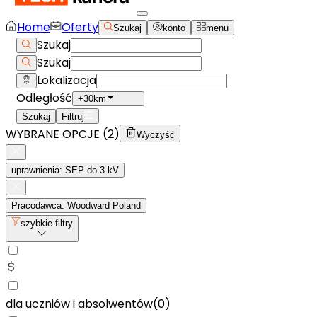
Home
Oferty
Szukaj
konto
menu
Szukaj
Szukaj
Lokalizacja
Odległość
+30km
Szukaj
Filtruj
WYBRANE OPCJE (
2
)
Wyczyść
uprawnienia: SEP do 3 kV
Pracodawca: Woodward Poland
szybkie filtry
dla uczniów i absolwentów
(
0
)