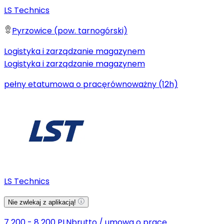
LS Technics
Pyrzowice (pow. tarnogórski)
Logistyka i zarządzanie magazynem
Logistyka i zarządzanie magazynem
pełny etat
umowa o pracę
równoważny (12h)
LS Technics
Nie zwlekaj z aplikacją!
7 200 - 8 200 PLN
brutto
/
umowa o pracę