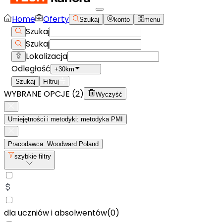
Home
Oferty
Szukaj
konto
menu
Szukaj
Szukaj
Lokalizacja
Odległość
+30km
Szukaj
Filtruj
WYBRANE OPCJE (
2
)
Wyczyść
Umiejętności i metodyki: metodyka PMI
Pracodawca: Woodward Poland
szybkie filtry
dla uczniów i absolwentów
(
0
)