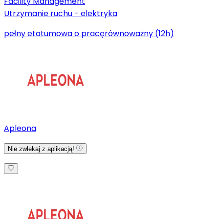
Facility Management
Utrzymanie ruchu - elektryka
pełny etat
umowa o pracę
równoważny (12h)
Apleona
Nie zwlekaj z aplikacją!