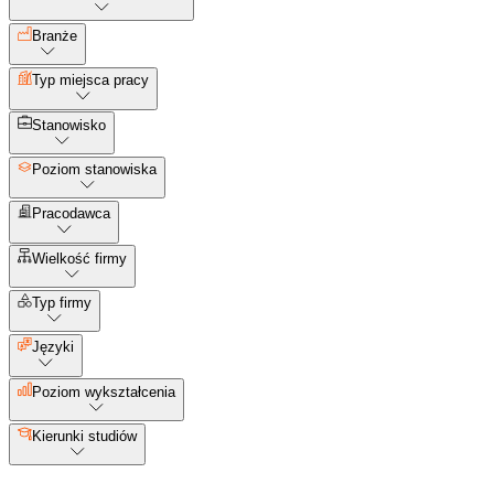
Branże
Typ miejsca pracy
Stanowisko
Poziom stanowiska
Pracodawca
Wielkość firmy
Typ firmy
Języki
Poziom wykształcenia
Kierunki studiów