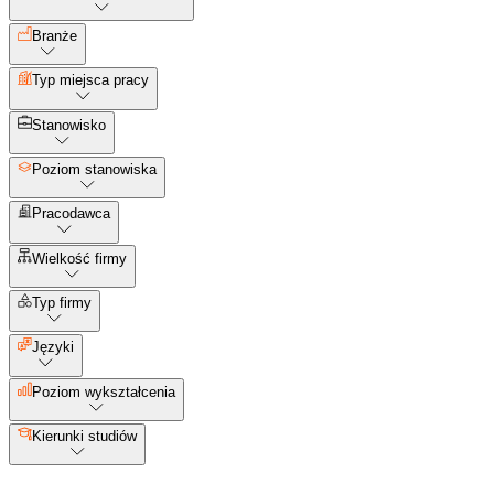
Branże
Typ miejsca pracy
Stanowisko
Poziom stanowiska
Pracodawca
Wielkość firmy
Typ firmy
Języki
Poziom wykształcenia
Kierunki studiów