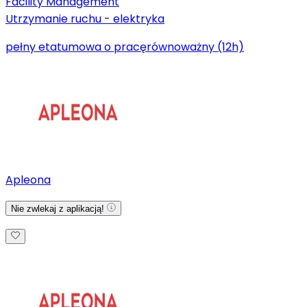
Facility Management
Utrzymanie ruchu - elektryka
pełny etat
umowa o pracę
równoważny (12h)
Apleona
Nie zwlekaj z aplikacją!