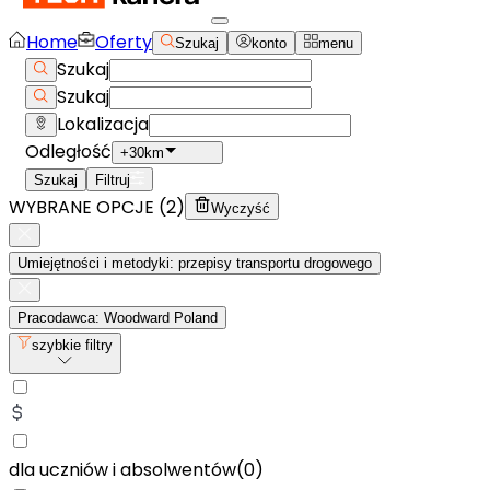
Home
Oferty
Szukaj
konto
menu
Szukaj
Szukaj
Lokalizacja
Odległość
+30km
Szukaj
Filtruj
WYBRANE OPCJE (
2
)
Wyczyść
Umiejętności i metodyki: przepisy transportu drogowego
Pracodawca: Woodward Poland
szybkie filtry
dla uczniów i absolwentów
(
0
)