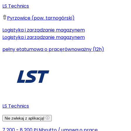
LS Technics
Pyrzowice (pow. tarnogórski)
Logistyka i zarządzanie magazynem
Logistyka i zarządzanie magazynem
pełny etat
umowa o pracę
równoważny (12h)
LS Technics
Nie zwlekaj z aplikacją!
7 200 - 8 200 PLN
brutto
/
umowa o pracę