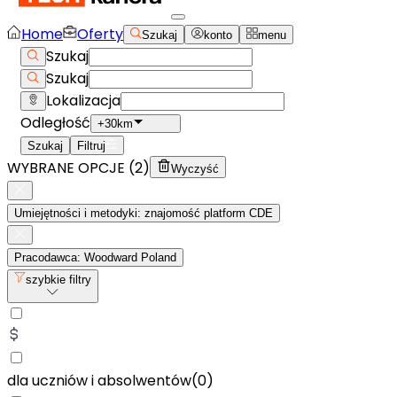
Home
Oferty
Szukaj
konto
menu
Szukaj
Szukaj
Lokalizacja
Odległość
+30km
Szukaj
Filtruj
WYBRANE OPCJE (
2
)
Wyczyść
Umiejętności i metodyki: znajomość platform CDE
Pracodawca: Woodward Poland
szybkie filtry
dla uczniów i absolwentów
(
0
)