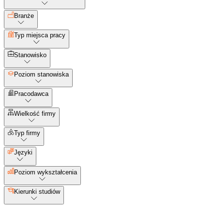
Branże
Typ miejsca pracy
Stanowisko
Poziom stanowiska
Pracodawca
Wielkość firmy
Typ firmy
Języki
Poziom wykształcenia
Kierunki studiów