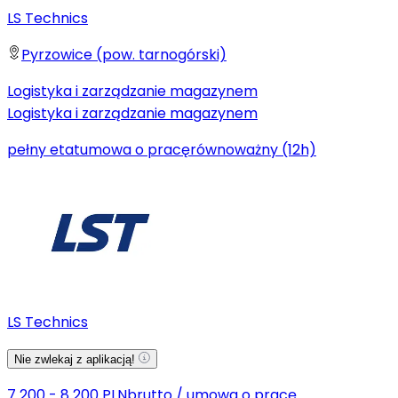
LS Technics
Pyrzowice (pow. tarnogórski)
Logistyka i zarządzanie magazynem
Logistyka i zarządzanie magazynem
pełny etat
umowa o pracę
równoważny (12h)
LS Technics
Nie zwlekaj z aplikacją!
7 200 - 8 200 PLN
brutto
/
umowa o pracę