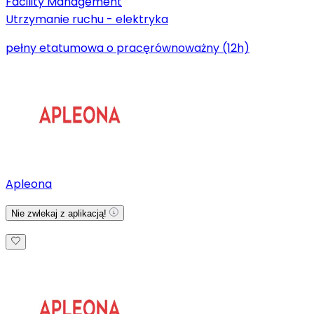
Facility Management
Utrzymanie ruchu - elektryka
pełny etat
umowa o pracę
równoważny (12h)
Apleona
Nie zwlekaj z aplikacją!