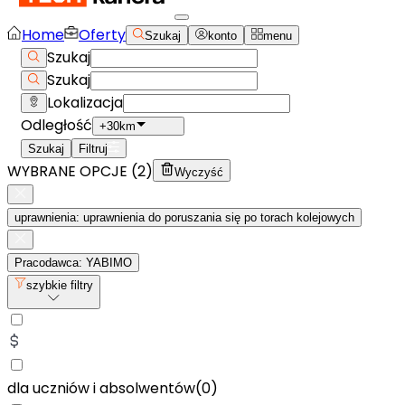
Home
Oferty
Szukaj
konto
menu
Szukaj
Szukaj
Lokalizacja
Odległość
+30km
Szukaj
Filtruj
WYBRANE OPCJE (
2
)
Wyczyść
uprawnienia: uprawnienia do poruszania się po torach kolejowych
Pracodawca: YABIMO
szybkie filtry
dla uczniów i absolwentów
(
0
)