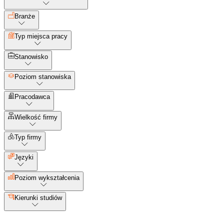
Branże
Typ miejsca pracy
Stanowisko
Poziom stanowiska
Pracodawca
Wielkość firmy
Typ firmy
Języki
Poziom wykształcenia
Kierunki studiów