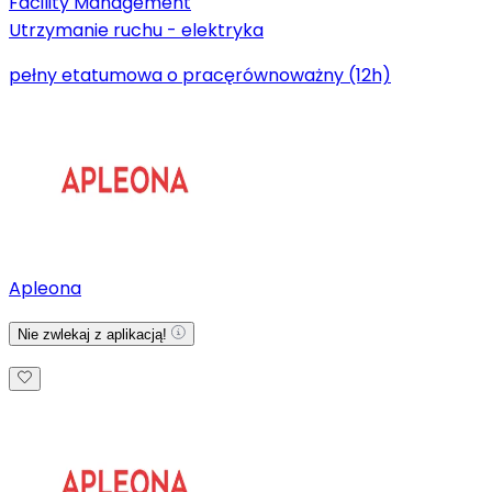
Facility Management
Utrzymanie ruchu - elektryka
pełny etat
umowa o pracę
równoważny (12h)
Apleona
Nie zwlekaj z aplikacją!