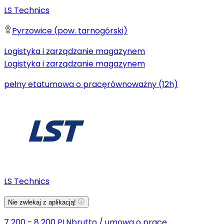
LS Technics
Pyrzowice (pow. tarnogórski)
Logistyka i zarządzanie magazynem
Logistyka i zarządzanie magazynem
pełny etat
umowa o pracę
równoważny (12h)
LS Technics
Nie zwlekaj z aplikacją!
7 200 - 8 200 PLN
brutto
/
umowa o pracę