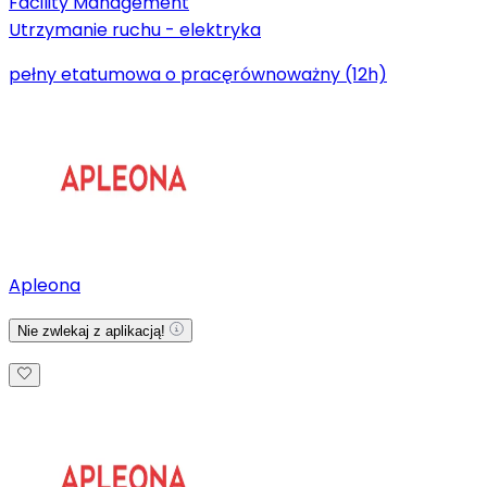
Facility Management
Utrzymanie ruchu - elektryka
pełny etat
umowa o pracę
równoważny (12h)
Apleona
Nie zwlekaj z aplikacją!