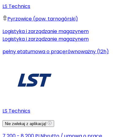
LS Technics
Pyrzowice (pow. tarnogórski)
Logistyka i zarządzanie magazynem
Logistyka i zarządzanie magazynem
pełny etat
umowa o pracę
równoważny (12h)
LS Technics
Nie zwlekaj z aplikacją!
7 200 - 8 200 PLN
brutto
/
umowa o pracę