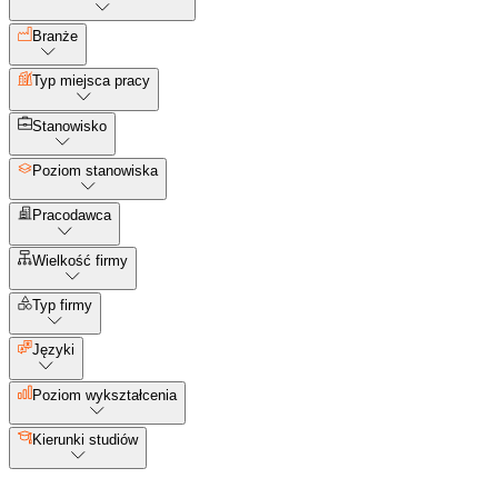
Branże
Typ miejsca pracy
Stanowisko
Poziom stanowiska
Pracodawca
Wielkość firmy
Typ firmy
Języki
Poziom wykształcenia
Kierunki studiów