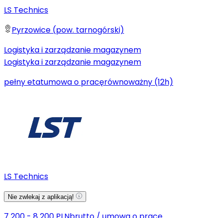
LS Technics
Pyrzowice (pow. tarnogórski)
Logistyka i zarządzanie magazynem
Logistyka i zarządzanie magazynem
pełny etat
umowa o pracę
równoważny (12h)
LS Technics
Nie zwlekaj z aplikacją!
7 200 - 8 200 PLN
brutto
/
umowa o pracę