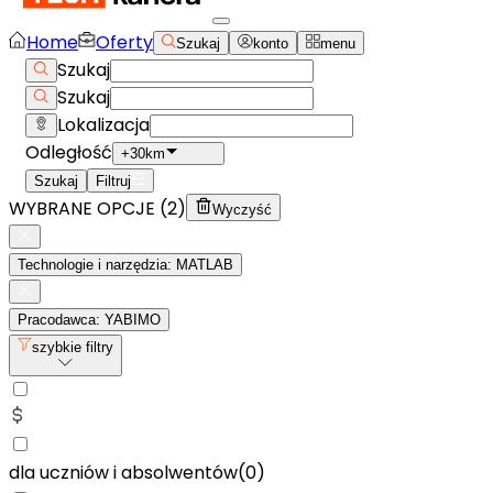
Home
Oferty
Szukaj
konto
menu
Szukaj
Szukaj
Lokalizacja
Odległość
+30km
Szukaj
Filtruj
WYBRANE OPCJE (
2
)
Wyczyść
Technologie i narzędzia: MATLAB
Pracodawca: YABIMO
szybkie filtry
dla uczniów i absolwentów
(
0
)