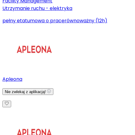
Facility Management
Utrzymanie ruchu - elektryka
pełny etat
umowa o pracę
równoważny (12h)
Apleona
Nie zwlekaj z aplikacją!