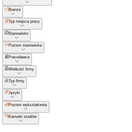
Branże
Typ miejsca pracy
Stanowisko
Poziom stanowiska
Pracodawca
Wielkość firmy
Typ firmy
Języki
Poziom wykształcenia
Kierunki studiów